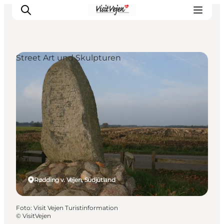
Street Art und Skulpturen
Restaurants
Schlafen
Nature
Städte
Events
Explore
Rødding v. Vejen, Südjütland
Foto
:
Visit Vejen Turistinformation
©
VisitVejen