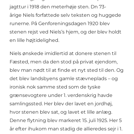
jagttur i 1918 den meterhøje sten. Dn 73-
årige Niels forfattede selv teksten og huggede
runerne. På Genforeningsdagen 1920 blev
stenen rejst ved Niels’s hjem, og der blev holdt
en lille højtidelighed.
Niels ønskede imidlertid at donere stenen til
Fæsted, men da den stod på privat ejendom,
blev man nødt til at finde et nyt sted til den. Og
det blev landsbyens gamle stævneplads – og
ironisk nok samme sted som de tyske
grænsevogtere under 1. verdenskrig havde
samlingssted. Her blev der lavet en jordhøj,
hvor stenen blev sat, og lavet et lille anlæg.
Denne flytning blev markeret 15. juli 1925. Her 5
år efter ihukom man stadig de allieredes sejr i 1.