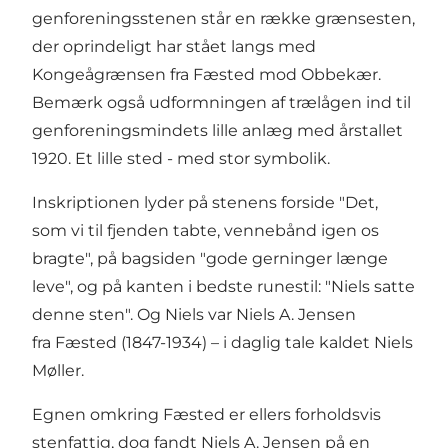
genforeningsstenen står en række grænsesten,
der oprindeligt har stået langs med
Kongeågrænsen fra Fæsted mod Obbekær.
Bemærk også udformningen af trælågen ind til
genforeningsmindets lille anlæg med årstallet
1920. Et lille sted - med stor symbolik.
Inskriptionen lyder på stenens forside "Det,
som vi til fjenden tabte, vennebånd igen os
bragte", på bagsiden "gode gerninger længe
leve", og på kanten i bedste runestil: "Niels satte
denne sten". Og Niels var Niels A. Jensen
fra Fæsted (1847-1934) – i daglig tale kaldet Niels
Møller.
Egnen omkring Fæsted er ellers forholdsvis
stenfattig, dog fandt Niels A. Jensen på en