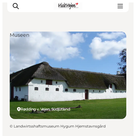
Museen
Restaurants
Schlafen
Nature
Städte
Events
Explore
Rødding v. Vejen, Südjütland
©
Landwirtsshaftsmuseum Hygum Hjemstavnsgård