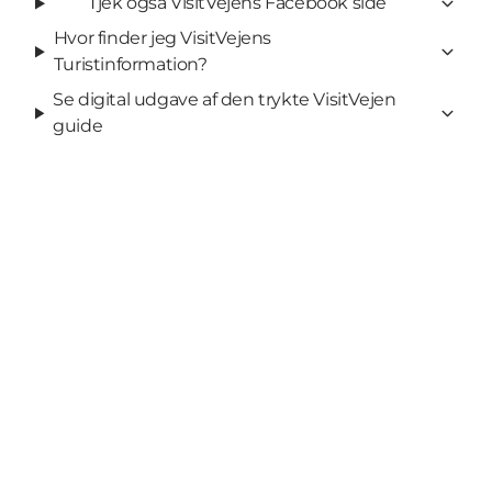
Tjek også VisitVejens Facebook side
Hvor finder jeg VisitVejens
Turistinformation?
Se digital udgave af den trykte VisitVejen
guide
Del dine øjeblikke