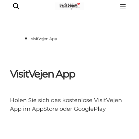
■
VisitVejen App
Restaurants
Schlafen
Nature
VisitVejen App
Städte
Events
Explore
Holen Sie sich das kostenlose VisitVejen
App im AppStore oder GooglePlay