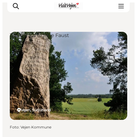
Touren auf eigene Faust
Restaurants
Schlafen
Nature
Städte
Events
Explore
Vejen, Südjütland
Foto
:
Vejen Kommune