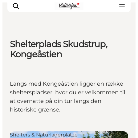
Shelterplads Skudstrup,
Restaurants
Kongeåstien
Schlafen
Nature
Städte
Langs med Kongeåstien ligger en række
Events
shelterspladser, hvor du er velkommen til
Explore
at overnatte på din tur langs den
historiske grænse.
Shelters & Naturlagerplätze