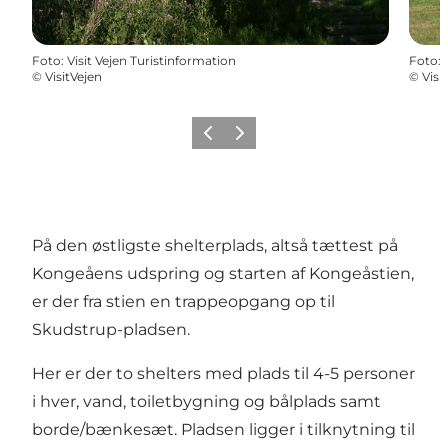
Foto
:
Visit Vejen Turistinformation
Foto
:
©
VisitVejen
©
Visi
Vorherige Folie
Nächste Folie
På den østligste shelterplads, altså tættest på
Kongeåens udspring og starten af Kongeåstien,
er der fra stien en trappeopgang op til
Skudstrup-pladsen.
Her er der to shelters med plads til 4-5 personer
i hver, vand, toiletbygning og bålplads samt
borde/bænkesæt. Pladsen ligger i tilknytning til