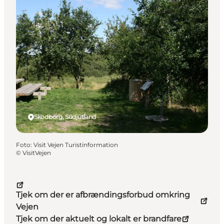
Skodborg, Südjütland
Foto
:
Visit Vejen Turistinformation
©
VisitVejen
Tjek om der er afbrændingsforbud omkring
Vejen
Tjek om der aktuelt og lokalt er brandfare