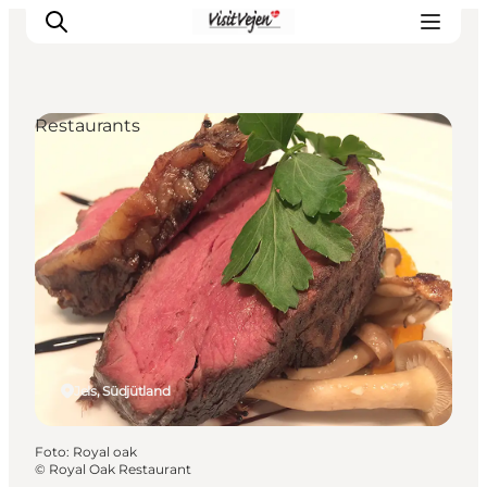
Restaurants
Restaurants
Schlafen
Nature
Städte
Events
Explore
Jels, Südjütland
Foto
:
Royal oak
©
Royal Oak Restaurant