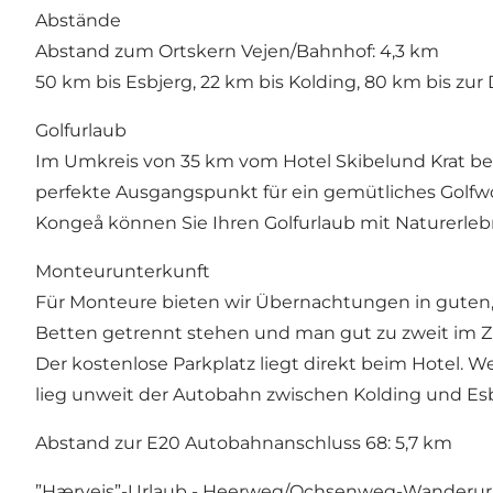
Abstände
Abstand zum Ortskern Vejen/Bahnhof: 4,3 km
50 km bis Esbjerg, 22 km bis Kolding, 80 km bis zu
Golfurlaub
Im Umkreis von 35 km vom Hotel Skibelund Krat befin
perfekte Ausgangspunkt für ein gemütliches Golfwo
Kongeå können Sie Ihren Golfurlaub mit Naturerle
Monteurunterkunft
Für Monteure bieten wir Übernachtungen in guten,
Betten getrennt stehen und man gut zu zweit im 
Der kostenlose Parkplatz liegt direkt beim Hotel. 
lieg unweit der Autobahn zwischen Kolding und Esb
Abstand zur E20 Autobahnanschluss 68: 5,7 km
”Hærvejs”-Urlaub - Heerweg/Ochsenweg-Wanderur