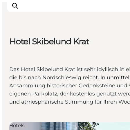
Hotel Skibelund Krat
Restaurants
Schlafen
Nature
Das Hotel Skibelund Krat ist sehr idyllisch i
Städte
die bis nach Nordschleswig reicht. In unmitt
Events
Ansammlung historischer Gedenksteine und Sk
Explore
eigenen Parkplatz, der kostenlos genutzt wer
und atmosphärische Stimmung für Ihren Woc
Hotels