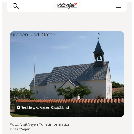
Kirchen und Klöster
Restaurants
Schlafen
Nature
Städte
Events
Explore
Rødding v. Vejen, Südjütland
Foto
:
Visit Vejen Turistinformation
©
VisitVejen