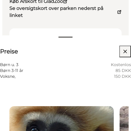
Køb Årskort til GladZoo
Se oversigtskort over parken nederst på
linket
Preise anzeigen
Preise
Website besuchen
Hunde erlaubt
Børn u. 3
Kostenlos
Børn 3-11 år
85 DKK
Voksne,
150 DKK