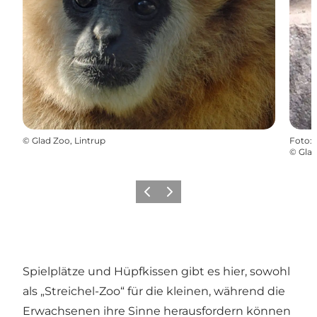
©
Glad Zoo, Lintrup
Foto
:
©
Glad
Vorherige Folie
Nächste Folie
Spielplätze und Hüpfkissen gibt es hier, sowohl
als „Streichel-Zoo“ für die kleinen, während die
Erwachsenen ihre Sinne herausfordern können