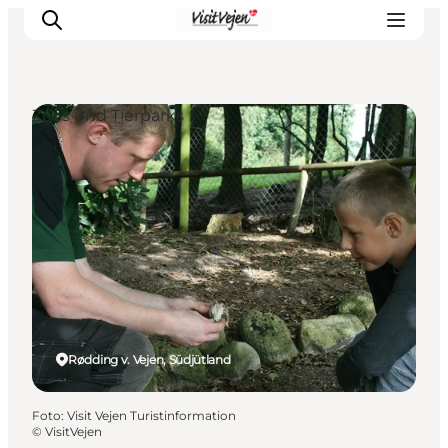
Zoos und Tierparks
Restaurants
Schlafen
Nature
Städte
Events
Explore
Rødding v. Vejen, Südjütland
Foto
:
Visit Vejen Turistinformation
©
VisitVejen