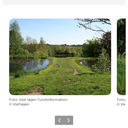
Foto
:
Visit Vejen Turistinformation
Foto
:
©
VisitVejen
©
Visi
Vorherige Folie
Nächste Folie