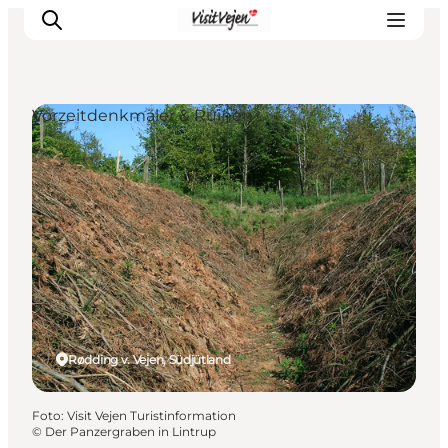
Vorzeitdenkmäler & Ruinen
Restaurants
Schlafen
Nature
Städte
Events
Explore
Rødding v. Vejen, Südjütland
Foto
:
Visit Vejen Turistinformation
©
Der Panzergraben in Lintrup