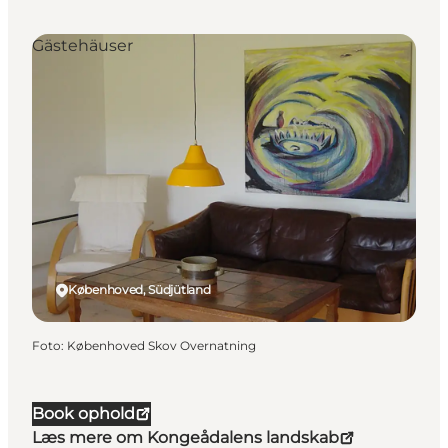
Gästehäuser
Københoved, Südjütland
Foto
:
Københoved Skov Overnatning
Book ophold
Læs mere om Kongeådalens landskab