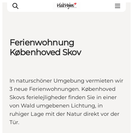
Ferienwohnung
Restaurants
Københoved Skov
Schlafen
Nature
Städte
In naturschöner Umgebung vermieten wir
Events
3 neue Ferienwohnungen. Københoved
Explore
Skovs ferielejligheder finden Sie in einer
von Wald umgebenen Lichtung, in
ruhiger Lage mit der Natur direkt vor der
Tür.