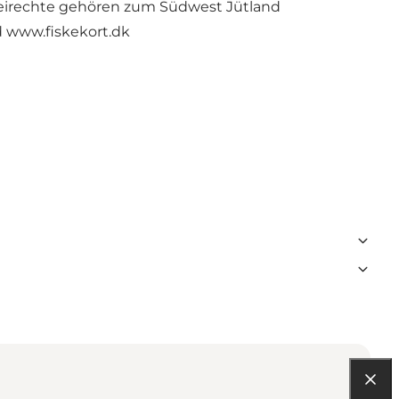
ereirechte gehören zum Südwest Jütland
d
www.fiskekort.dk