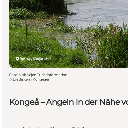
Brørup, Südjütland
Foto
:
Visit Vejen Turistinformation
©
Lystfiskeri i Kongeåen
Kongeå – Angeln in der Nähe v