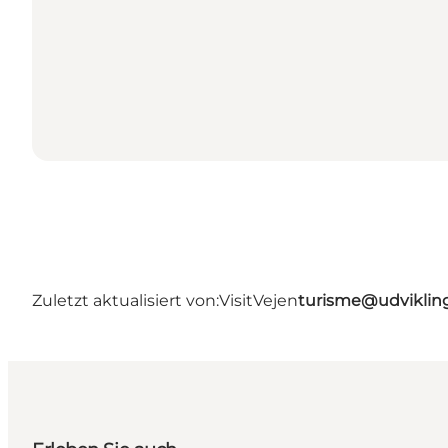
Zuletzt aktualisiert von:
VisitVejen
turisme@udviklin