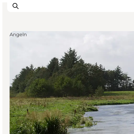
Angeln
Restaurants
Schlafen
Nature
Städte
Events
Explore