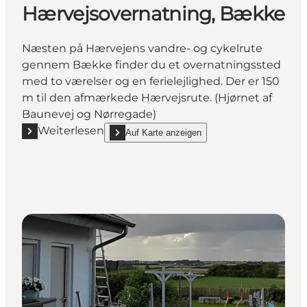
Hærvejsovernatning, Bække
Næsten på Hærvejens vandre- og cykelrute
gennem Bække finder du et overnatningssted
med to værelser og en ferielejlighed. Der er 150
m til den afmærkede Hærvejsrute. (Hjørnet af
Baunevej og Nørregade)
Weiterlesen
Auf Karte anzeigen
Mehr erfahren "Hærvejsovernatning, Bække"
show Hærvejsovernatning, Bække on_map