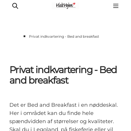
■
Privat indkvartering - Bed and breakfast
Restaurants
Schlafen
Nature
Privat indkvartering - Bed
Städte
and breakfast
Events
Explore
Det er Bed and Breakfast i en nøddeskal.
Her i området kan du finde hele
spændvidden af størrelser og kvaliteter.
Skal du i Legoland, på fiskeferie eller vil