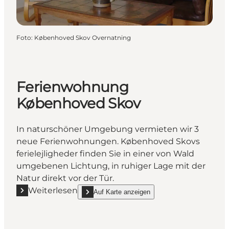
Foto
:
Københoved Skov Overnatning
Ferienwohnung
Københoved Skov
In naturschöner Umgebung vermieten wir 3
neue Ferienwohnungen. Københoved Skovs
ferielejligheder finden Sie in einer von Wald
umgebenen Lichtung, in ruhiger Lage mit der
Natur direkt vor der Tür.
Weiterlesen
Auf Karte anzeigen
Mehr erfahren "Ferienwohnung Københoved Skov"
show Ferienwohnung Københoved Skov on_map