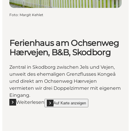
Foto
:
Margit Kehlet
Ferienhaus am Ochsenweg
Hærvejen, B&B, Skodborg
Zentral in Skodborg zwischen Jels und Vejen,
unweit des ehemaligen Grenzflusses Kongeå
und direkt am Ochsenweg Hærvejen
vermieten wir drei Doppelzimmer mit eigenem
Eingang.
Weiterlesen
Auf Karte anzeigen
Mehr erfahren "Ferienhaus am Ochsenweg Hærveje
show Ferienhaus am Ochsenweg Hærvejen, B&B