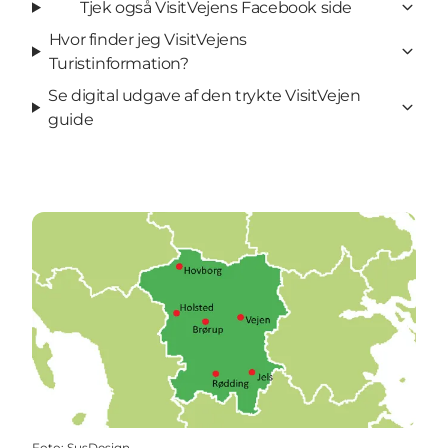
Tjek også VisitVejens Facebook side
Hvor finder jeg VisitVejens
Turistinformation?
Se digital udgave af den trykte VisitVejen
guide
Foto
:
SusDesign