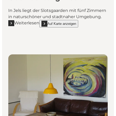
In Jels liegt der Slotsgaarden mit fünf Zimmern
in naturschöner und stadtnaher Umgebung.
Weiterlesen
Auf Karte anzeigen
Mehr erfahren "Slotsgaarden, Übernachtung in Jels"
show Slotsgaarden, Übernachtung in Jels on_ma