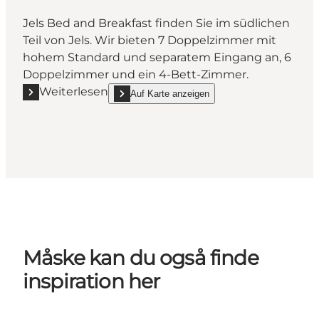
Jels Bed and Breakfast finden Sie im südlichen
Teil von Jels. Wir bieten 7 Doppelzimmer mit
hohem Standard und separatem Eingang an, 6
Doppelzimmer und ein 4-Bett-Zimmer.
Weiterlesen
Auf Karte anzeigen
Mehr erfahren "Jels Bed and Breakfast"
show Jels Bed and Breakfast on_map
Måske kan du også finde
inspiration her