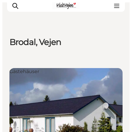
Brodal, Vejen
Restaurants
Schlafen
Nature
Gästehäuser
Städte
Events
Explore