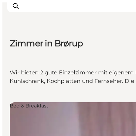
Zimmer in Brørup
Restaurants
Schlafen
Nature
Wir bieten 2 gute Einzelzimmer mit eigenem
Städte
Kühlschrank, Kochplatten und Fernseher. Die
Events
Explore
Bed & Breakfast