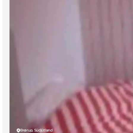
Brørup, Südjütland