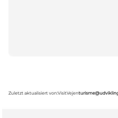
Zuletzt aktualisiert von:
VisitVejen
turisme@udviklin