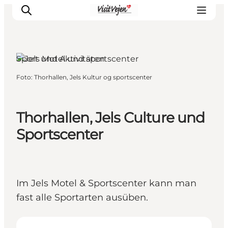
Jels, Südjütland
Sport und Aktivitäten
Foto
:
Thorhallen, Jels Kultur og sportscenter
Restaurants
Schlafen
Nature
Thorhallen, Jels Culture und
Städte
Sportscenter
Events
Explore
Im Jels Motel & Sportscenter kann man
fast alle Sportarten ausüben.