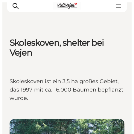
Skoleskoven, shelter bei
Restaurants
Vejen
Schlafen
Nature
Städte
Skoleskoven ist ein 3,5 ha großes Gebiet,
Events
das 1997 mit ca. 16.000 Bäumen bepflanzt
Explore
wurde.
Shelters & Naturlagerplätze