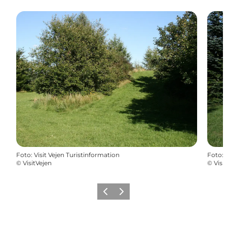
Foto
:
Visit Vejen Turistinformation
Foto
:
©
VisitVejen
©
Visi
Vorherige Folie
Nächste Folie