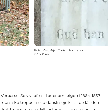
Foto
:
Visit Vejen Turistinformation
©
VisitVejen
orbasse. Selv vi oftest hører om krigen i 1864-1867
eussiske tropper med dansk sejr. En af de få i den
ykket tropperne op i Jylland. Her havde de danske