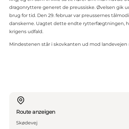
dragonryttere generet de preussiske. Øvelsen gik ud
brug for tid. Den 29. februar var preussernes tålmo
danskerne. Uagtet dette endte rytterfægtningen, h
krigens udfald.
Mindestenen står i skovkanten ud mod landevejen m
Route anzeigen
Skødevej