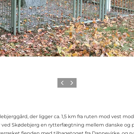
Vorherige Folie
Nächste Folie
jerggård, der ligger ca. 1,5 km fra ruten mod vest mod V
er ved Skødebjerg en rytterfægtning mellem danske og pr
overrasket fjenden med tilbagetoget fra Dannevirke, og r