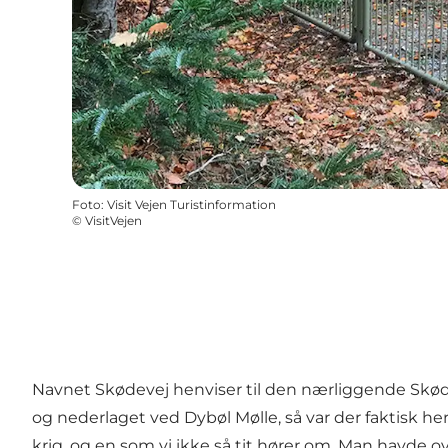
Foto
:
Visit Vejen Turistinformation
©
VisitVejen
Navnet Skødevej henviser til den nærliggende Skødeb
og nederlaget ved Dybøl Mølle, så var der faktisk h
krig, og en som vi ikke så tit hører om. Man havde 