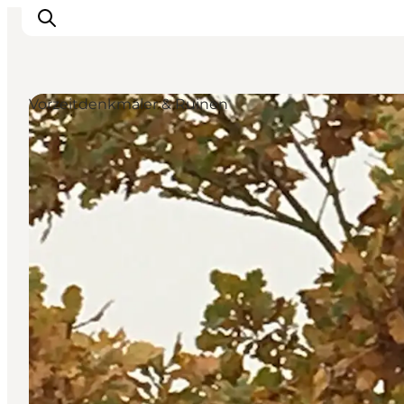
Vorzeitdenkmäler & Ruinen
Restaurants
Schlafen
Nature
Städte
Events
Explore