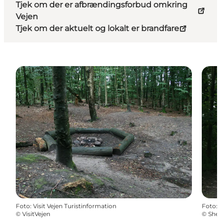
Tjek om der er afbrændingsforbud omkring
Vejen
Tjek om der aktuelt og lokalt er brandfare
Foto
:
Visit Vejen Turistinformation
Foto
:
©
VisitVejen
©
Shel