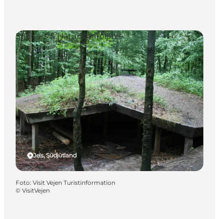
Shelters & Naturlagerplätze
Jels, Südjütland
Foto
:
Visit Vejen Turistinformation
©
VisitVejen