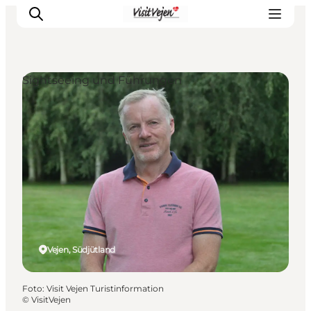
Sightseeing und Führungen
Restaurants
Schlafen
Nature
Städte
Events
Explore
Vejen, Südjütland
Foto
:
Visit Vejen Turistinformation
©
VisitVejen