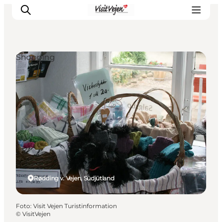
Shopping
Restaurants
Schlafen
Nature
Städte
Events
Explore
Rødding v. Vejen, Südjütland
Foto
:
Visit Vejen Turistinformation
©
VisitVejen