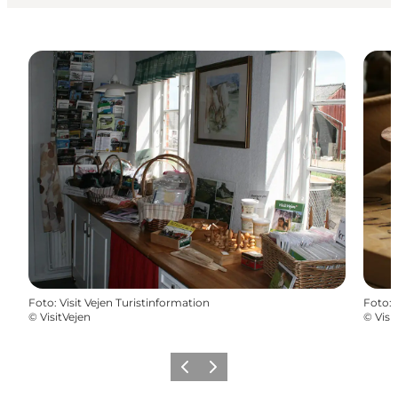
Foto
:
Visit Vejen Turistinformation
Foto
:
©
VisitVejen
©
Visi
Vorherige Folie
Nächste Folie