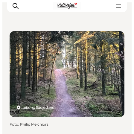
Touren auf eigene Faust
Restaurants
Schlafen
Nature
Städte
Events
Explore
Læborg, Südjütland
Foto
:
Philip Melchiors