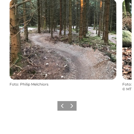
Foto
:
Philip Melchiors
Foto
:
©
MTB
Vorherige Folie
Nächste Folie