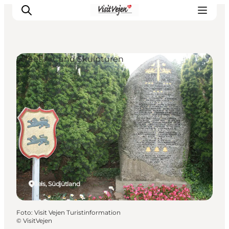
Street Art und Skulpturen
Restaurants
Schlafen
Nature
Städte
Events
Explore
Jels, Südjütland
Foto
:
Visit Vejen Turistinformation
©
VisitVejen