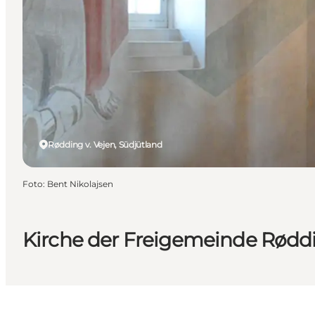
Rødding v. Vejen, Südjütland
Foto
:
Bent Nikolajsen
Kirche der Freigemeinde Rødd