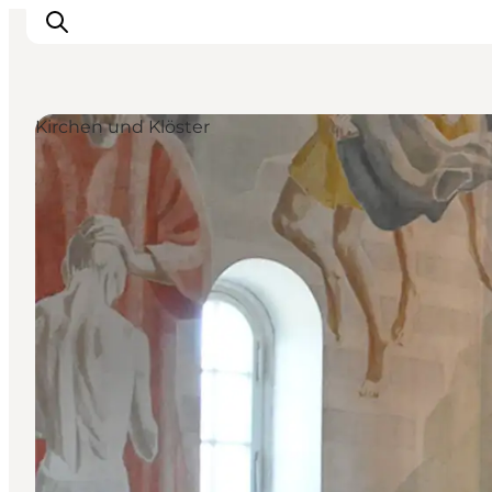
Kirchen und Klöster
Restaurants
Schlafen
Nature
Städte
Events
Explore