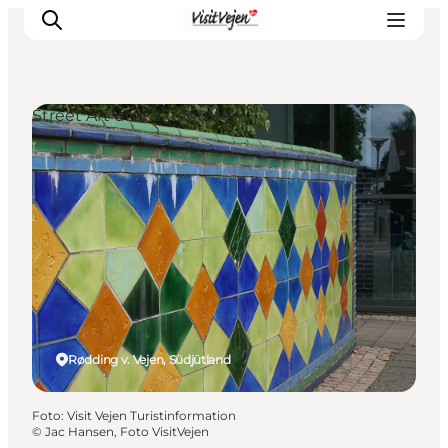
Street Art und Skulpturen
Restaurants
Schlafen
Nature
Städte
Events
Explore
Rødding v. Vejen, Südjütland
Foto
:
Visit Vejen Turistinformation
©
Jac Hansen, Foto VisitVejen