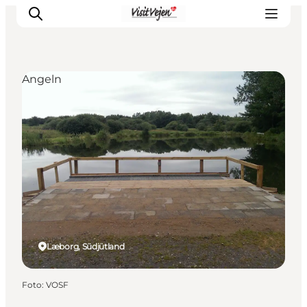
Angeln
Restaurants
Schlafen
Nature
Städte
Events
Explore
Læborg, Südjütland
Foto
:
VOSF