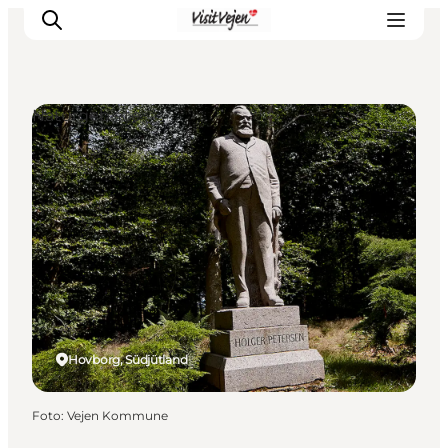
Naturgebiete
Restaurants
Schlafen
Nature
Städte
Events
Explore
Hovborg, Südjütland
Foto
:
Vejen Kommune