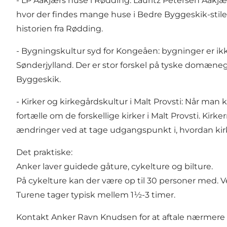
- LP Aakjærs huse i Rødding: Lauritz Petersen Aakjær, 
hvor der findes mange huse i Bedre Byggeskik-stile
historien fra Rødding.
- Bygningskultur syd for Kongeåen: bygninger er ikk
Sønderjylland. Der er stor forskel på tyske domæne
Byggeskik.
- Kirker og kirkegårdskultur i Malt Provsti: Når man
fortælle om de forskellige kirker i Malt Provsti. Kir
ændringer ved at tage udgangspunkt i, hvordan kir
Det praktiske:
Anker laver guidede gåture, cykelture og bilture.
På cykelture kan der være op til 30 personer med. 
Turene tager typisk mellem 1½-3 timer.
Kontakt Anker Ravn Knudsen for at aftale nærmere 