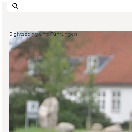
Sightseeing und Führungen
Restaurants
Schlafen
Nature
Städte
Events
Explore