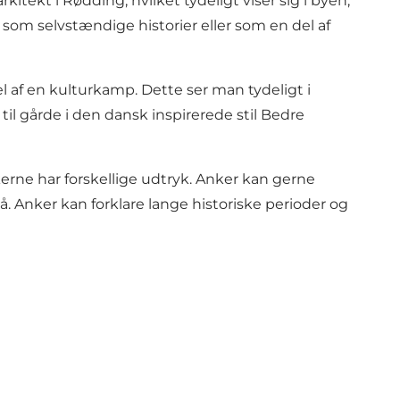
kitekt i Rødding, hvilket tydeligt viser sig i byen,
om selvstændige historier eller som en del af
l af en kulturkamp. Dette ser man tydeligt i
l gårde i den dansk inspirerede stil Bedre
kerne har forskellige udtryk. Anker kan gerne
så. Anker kan forklare lange historiske perioder og