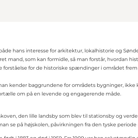
både hans interesse for arkitektur, lokalhistorie og Sønd
t mand, som kan formidle, så man forstår, hvordan hist
 forståelse for de historiske spændinger i området frem 
 for han kender baggrundene for områdets bygninger, ikke
 fortælle om på en levende og engagerende måde.
koven, den lille landsby som blev til stationsby og verd
 man se på højskolen, påvirkningen fra den tyske period