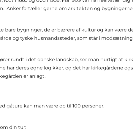
født i 1883 og død i 1959. Fra 1909 var han selvstændig ar
n. Anker fortæller gerne om arkitekten og bygningerne s
e bare bygninger, de er bærere af kultur og kan være de
gårde og tyske husmandssteder, som står i modsætning ti
 kører rundt i det danske landskab, ser man hurtigt at kir
kerne har deres egne logikker, og det har kirkegårdene og
kegården er anlagt.
Ved gåture kan man være op til 100 personer.
om din tur: