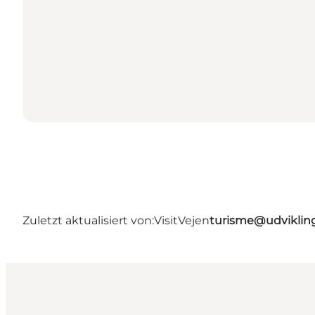
Zuletzt aktualisiert von:
VisitVejen
turisme@udviklin