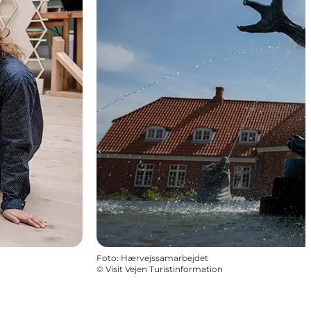
Foto
:
Hærvejssamarbejdet
©
Visit Vejen Turistinformation