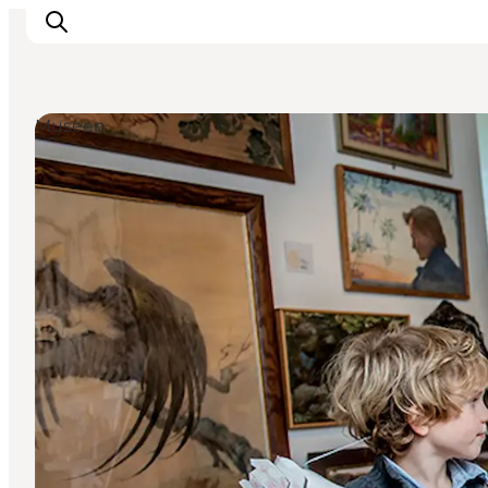
Museen
Restaurants
Schlafen
Nature
Städte
Events
Explore