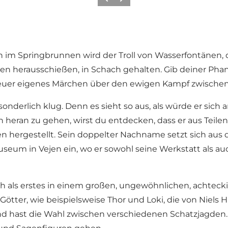
Vorherige Folie
Nächste Folie
tten im Springbrunnen wird der Troll von Wasserfontänen,
 herausschießen, in Schach gehalten. Gib deiner Phantas
e euer eigenes Märchen über den ewigen Kampf zwische
t sonderlich klug. Denn es sieht so aus, als würde er si
n heran zu gehen, wirst du entdecken, dass er aus Teil
en hergestellt. Sein doppelter Nachname setzt sich au
eum in Vejen ein, wo er sowohl seine Werkstatt als au
h als erstes in einem großen, ungewöhnlichen, achteck
ötter, wie beispielsweise Thor und Loki, die von Niels 
und hast die Wahl zwischen verschiedenen Schatzjagden.