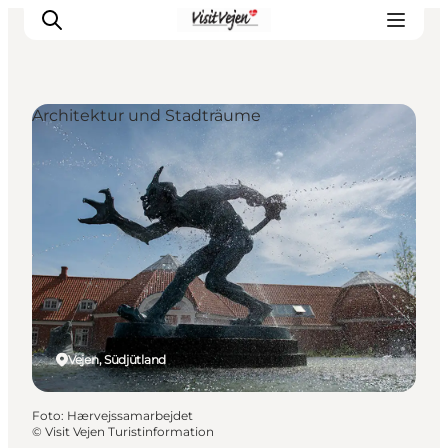
Architektur und Stadträume
Restaurants
Schlafen
Nature
Städte
Events
Explore
Vejen, Südjütland
Foto
:
Hærvejssamarbejdet
©
Visit Vejen Turistinformation