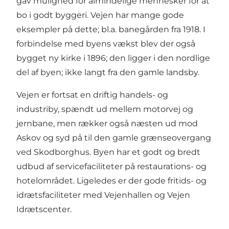
gav mulighed for almindelige mennesker for at
bo i godt byggeri. Vejen har mange gode
eksempler på dette; bl.a. banegården fra 1918. I
forbindelse med byens vækst blev der også
bygget ny kirke i 1896; den ligger i den nordlige
del af byen; ikke langt fra den gamle landsby.
Vejen er fortsat en driftig handels- og
industriby, spændt ud mellem motorvej og
jernbane, men rækker også næsten ud mod
Askov og syd på til den gamle grænseovergang
ved Skodborghus. Byen har et godt og bredt
udbud af servicefaciliteter på restaurations- og
hotelområdet. Ligeledes er der gode fritids- og
idrætsfaciliteter med Vejenhallen og Vejen
Idrætscenter.