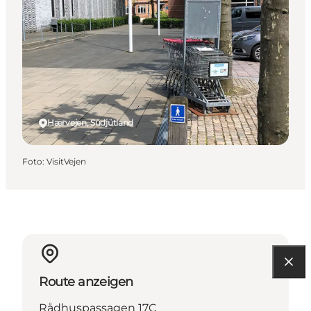
Hærvejen, Südjütland
Foto
:
VisitVejen
Route anzeigen
Rådhuspassagen 17C