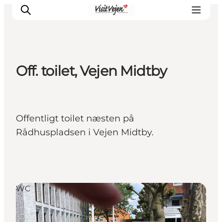
Off. toilet, Vejen Midtby
Restaurants
Schlafen
Nature
Offentligt toilet næsten på
Städte
Rådhuspladsen i Vejen Midtby.
Events
Explore
WC