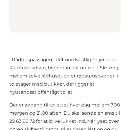
I Rådhuspassagen i det nordvestlige hjørne af
Rådhuspladsen, hvor man går ud mod Skovvej,
mellem selve rådhuset og et rødstensbyggeri i
to etager med butikker, der ligger et
nyistandsat offentligt toilet.
Der er adgang til toilettet hver dag mellem 7.00
morgen og 21.00 aften. Du skal sende en sms til
29 63 98 72 for at blive lukket ind. Når lyset over
døren skifter til grønt, så er døren låst op og du