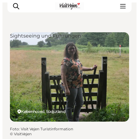
Sightseeing und Führungen
Restaurants
Schlafen
Nature
Städte
Events
Explore
Københoved, Südjütland
Foto
:
Visit Vejen Turistinformation
©
VisitVejen