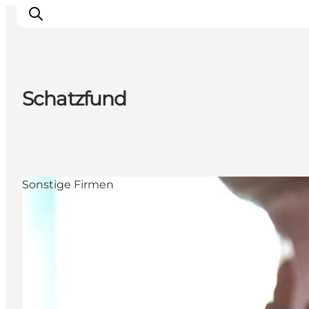
Schatzfund
Restaurants
Schlafen
Nature
Städte
Sonstige Firmen
Events
Explore