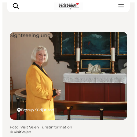
Sightseeing und Führungen
Restaurants
Schlafen
Nature
Städte
Events
Explore
Brørup, Südjütland
Foto
:
Visit Vejen Turistinformation
©
VisitVejen