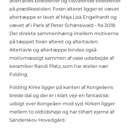
altertavles billedfelter og tilsvarende billedfelter
på prædikestolen. Foran alteret ligger et vævet
altertæppe er lavet af Maja Lisa Engelhardt og
vævet af i Paris af Peter Schønewald - fra 2018.
Der direkte sammenhæng imellem motiverne
på tæppet foran alteret og altertavlen.
Altertavle og altertæppe bindes også
motivmæssigt sammen af vase udarbejde af
keramiker Randi Platz, som har atelier nær
Folding.
Folding Kirke ligger på kanten af Kongeåens
brede dal og der er i klart vejr en fantastisk
udsigt over Kongeåen mod syd. Kirken ligger
mellem to oldtidshøje og har tilhørt ejerne af
Sønderskov Hovedgård.