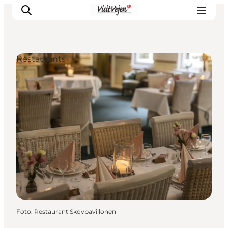
Restaurants
Restaurants
Schlafen
Nature
Städte
Events
Explore
Foto
:
Restaurant Skovpavillonen