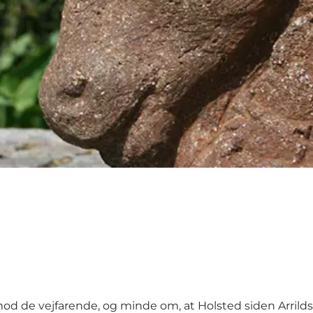
 mod de vejfarende, og minde om, at Holsted siden Arril