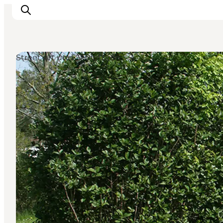
Street Art und Skulpturen
Restaurants
Schlafen
Nature
Städte
Events
Explore