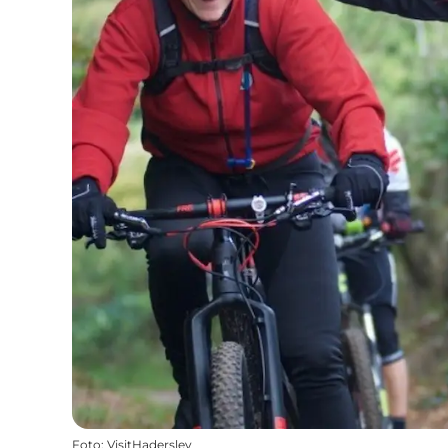
Foto
:
VisitHaderslev