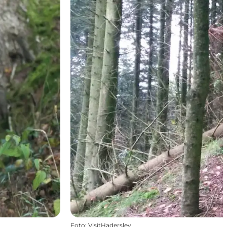
Foto
:
VisitHaderslev