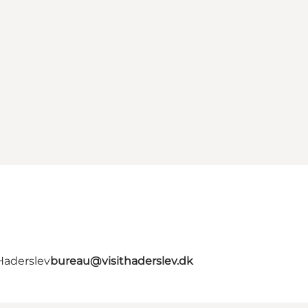
Haderslev
bureau@visithaderslev.dk