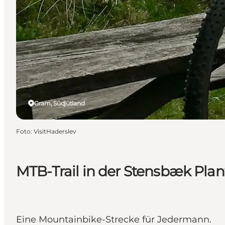
Gram, Südjütland
Foto
:
VisitHaderslev
MTB-Trail in der Stensbæk Pla
Eine Mountainbike-Strecke für Jedermann.