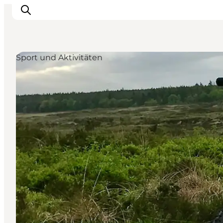
Sport und Aktivitäten
Restaurants
Schlafen
Nature
Städte
Events
Explore