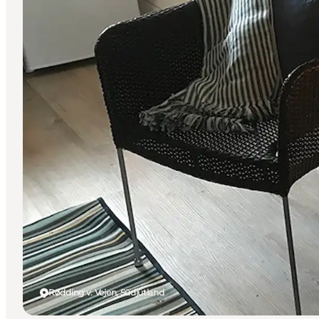
Rødding v. Vejen, Südjütland