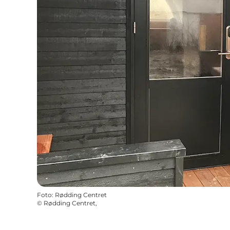
Foto
:
Rødding Centret
©
Rødding Centret,