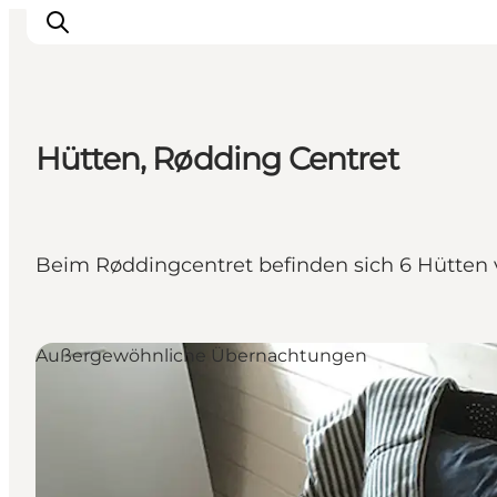
Hütten, Rødding Centret
Restaurants
Schlafen
Nature
Beim Røddingcentret befinden sich 6 Hütten 
Städte
Events
Explore
Außergewöhnliche Übernachtungen