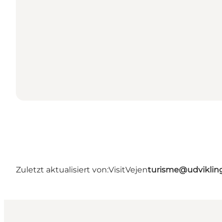
Zuletzt aktualisiert von:
VisitVejen
turisme@udviklin