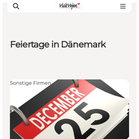
Feiertage in Dänemark
Restaurants
Schlafen
Nature
Städte
Sonstige Firmen
Events
Explore