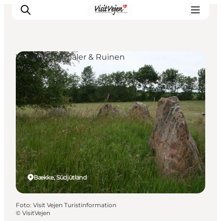
Vorzeitdenkmäler & Ruinen
Restaurants
Schlafen
Nature
Städte
Events
Explore
Bække, Südjütland
Foto
:
Visit Vejen Turistinformation
©
VisitVejen