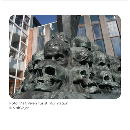
Foto
:
Visit Vejen Turistinformation
©
VisitVejen