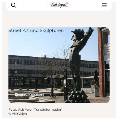
Street Art und Skulpturen
Restaurants
Schlafen
Nature
Städte
Events
Explore
Vejen, Südjütland
Foto
:
Visit Vejen Turistinformation
©
VisitVejen