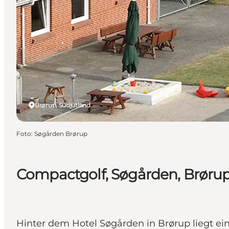
Brørup, Südjütland
Foto
:
Søgården Brørup
Compactgolf, Søgården, Brøru
Hinter dem Hotel Søgården in Brørup liegt e