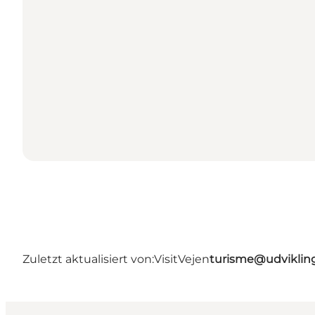
Zuletzt aktualisiert von:
VisitVejen
turisme@udviklin