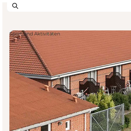
Sport und Aktivitäten
Restaurants
Schlafen
Nature
Städte
Events
Explore