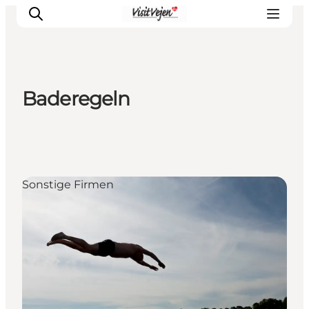
Baderegeln
Restaurants
Schlafen
Nature
Städte
Sonstige Firmen
Events
Explore