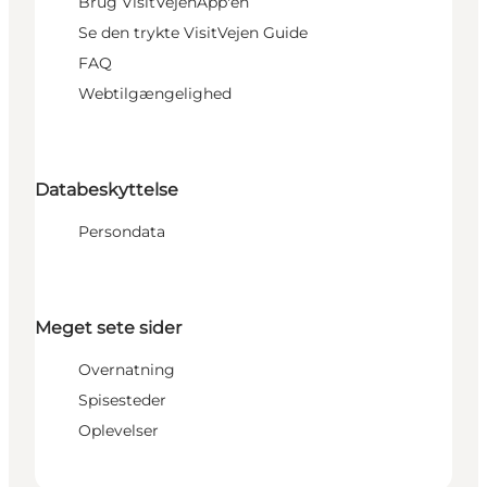
Brug VisitVejenApp'en
Se den trykte VisitVejen Guide
FAQ
Webtilgængelighed
Databeskyttelse
Persondata
Meget sete sider
Overnatning
Spisesteder
Oplevelser