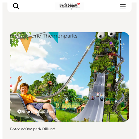
Freizeit- und Themenparks
Restaurants
Schlafen
Nature
Städte
Events
Explore
Billund, Südjütland
Foto
:
WOW park Billund