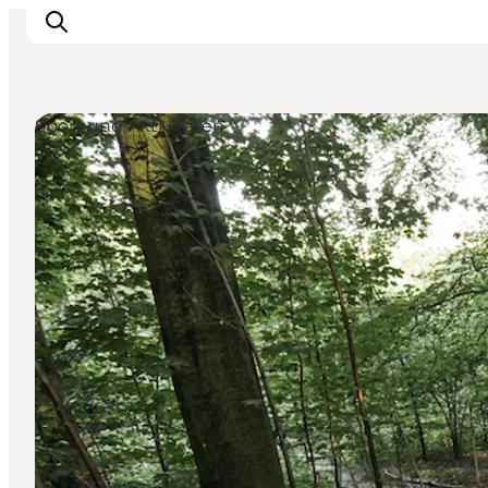
Sport und Aktivitäten
Restaurants
Schlafen
Nature
Städte
Events
Explore