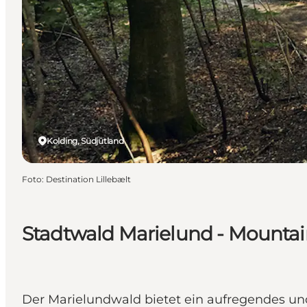
Kolding, Südjütland
Foto
:
Destination Lillebælt
Stadtwald Marielund - Mountai
Der Marielundwald bietet ein aufregendes und