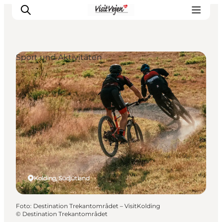
Sport und Aktivitäten
Restaurants
Schlafen
Nature
Städte
Events
Explore
Kolding, Südjütland
Foto
:
Destination Trekantområdet – VisitKolding
©
Destination Trekantområdet