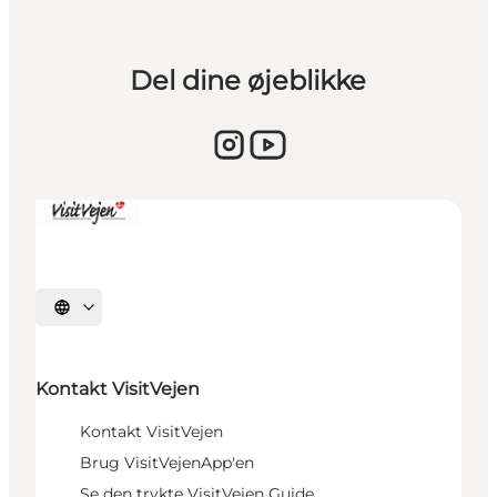
Del dine øjeblikke
Sprache auswählen
Kontakt VisitVejen
Kontakt VisitVejen
Brug VisitVejenApp'en
Se den trykte VisitVejen Guide