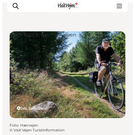
Vorzeitdenkmäler & Ruinen
Restaurants
Schlafen
Nature
Städte
Events
Explore
Jels, Südjütland
Foto
:
Hærvejen
©
Visit Vejen Turistinformation