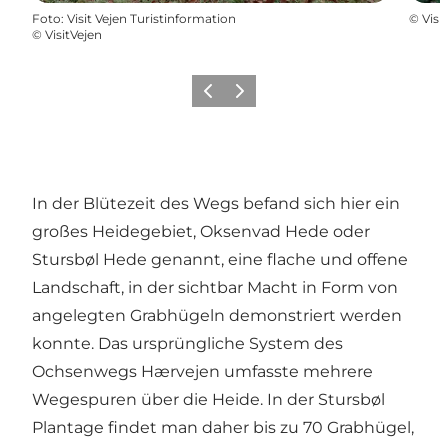
Foto
:
Visit Vejen Turistinformation
©
Visi
©
VisitVejen
Vorherige Folie
Nächste Folie
In der Blütezeit des Wegs befand sich hier ein
großes Heidegebiet, Oksenvad Hede oder
Stursbøl Hede genannt, eine flache und offene
Landschaft, in der sichtbar Macht in Form von
angelegten Grabhügeln demonstriert werden
konnte. Das ursprüngliche System des
Ochsenwegs Hærvejen umfasste mehrere
Wegespuren über die Heide. In der Stursbøl
Plantage findet man daher bis zu 70 Grabhügel,