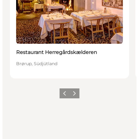
Restaurant Herregårdskælderen
Brørup, Südjütland
Vorherige Folie
Nächste Folie