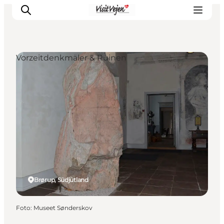
Vorzeitdenkmäler & Ruinen
Restaurants
Schlafen
Nature
Städte
Events
Explore
Brørup, Südjütland
Foto
:
Museet Sønderskov